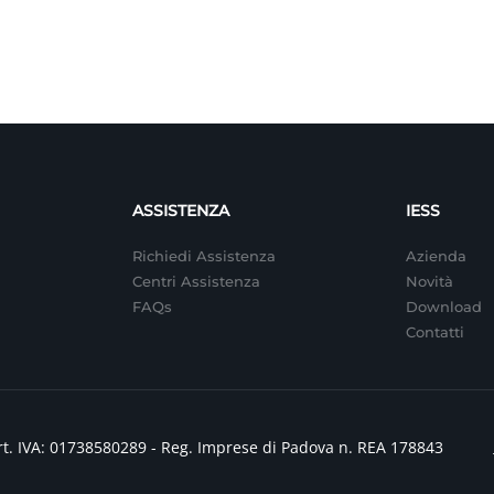
ASSISTENZA
IESS
Richiedi Assistenza
Azienda
Centri Assistenza
Novità
FAQs
Download
Contatti
 e Part. IVA: 01738580289 - Reg. Imprese di Padova n. REA 178843