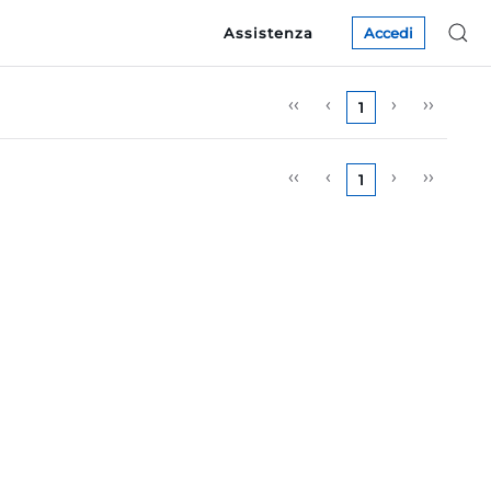
Assistenza
Accedi
‹‹
‹
›
››
1
‹‹
‹
›
››
1