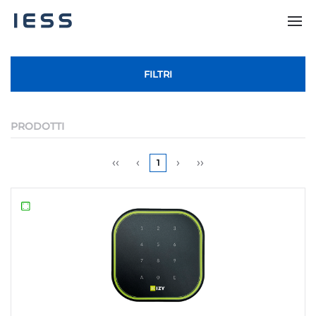
FILTRI
PRODOTTI
‹‹
‹
›
››
1